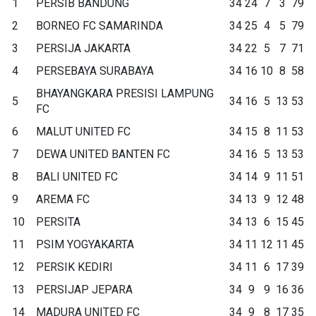
1
PERSIB BANDUNG
34
24
7
3
79
2
BORNEO FC SAMARINDA
34
25
4
5
79
3
PERSIJA JAKARTA
34
22
5
7
71
4
PERSEBAYA SURABAYA
34
16
10
8
58
BHAYANGKARA PRESISI LAMPUNG
5
34
16
5
13
53
FC
6
MALUT UNITED FC
34
15
8
11
53
7
DEWA UNITED BANTEN FC
34
16
5
13
53
8
BALI UNITED FC
34
14
9
11
51
9
AREMA FC
34
13
9
12
48
10
PERSITA
34
13
6
15
45
11
PSIM YOGYAKARTA
34
11
12
11
45
12
PERSIK KEDIRI
34
11
6
17
39
13
PERSIJAP JEPARA
34
9
9
16
36
14
MADURA UNITED FC
34
9
8
17
35