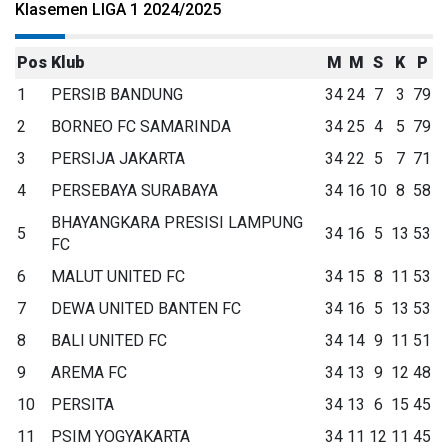
Klasemen LIGA 1 2024/2025
Pos
Klub
M
M
S
K
P
1
PERSIB BANDUNG
34
24
7
3
79
2
BORNEO FC SAMARINDA
34
25
4
5
79
3
PERSIJA JAKARTA
34
22
5
7
71
4
PERSEBAYA SURABAYA
34
16
10
8
58
BHAYANGKARA PRESISI LAMPUNG
5
34
16
5
13
53
FC
6
MALUT UNITED FC
34
15
8
11
53
7
DEWA UNITED BANTEN FC
34
16
5
13
53
8
BALI UNITED FC
34
14
9
11
51
9
AREMA FC
34
13
9
12
48
10
PERSITA
34
13
6
15
45
11
PSIM YOGYAKARTA
34
11
12
11
45