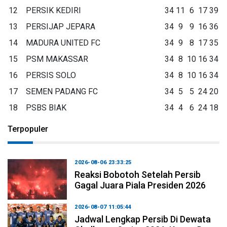
12
PERSIK KEDIRI
34
11
6
17
39
13
PERSIJAP JEPARA
34
9
9
16
36
14
MADURA UNITED FC
34
9
8
17
35
15
PSM MAKASSAR
34
8
10
16
34
16
PERSIS SOLO
34
8
10
16
34
17
SEMEN PADANG FC
34
5
5
24
20
18
PSBS BIAK
34
4
6
24
18
Terpopuler
2026-08-06 23:33:25
Reaksi Bobotoh Setelah Persib
Gagal Juara Piala Presiden 2026
2026-08-07 11:05:44
Jadwal Lengkap Persib Di Dewata