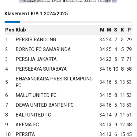
Klasemen LIGA 1 2024/2025
Pos
Klub
M
M
S
K
P
1
PERSIB BANDUNG
34
24
7
3
79
2
BORNEO FC SAMARINDA
34
25
4
5
79
3
PERSIJA JAKARTA
34
22
5
7
71
4
PERSEBAYA SURABAYA
34
16
10
8
58
BHAYANGKARA PRESISI LAMPUNG
5
34
16
5
13
53
FC
6
MALUT UNITED FC
34
15
8
11
53
7
DEWA UNITED BANTEN FC
34
16
5
13
53
8
BALI UNITED FC
34
14
9
11
51
9
AREMA FC
34
13
9
12
48
10
PERSITA
34
13
6
15
45