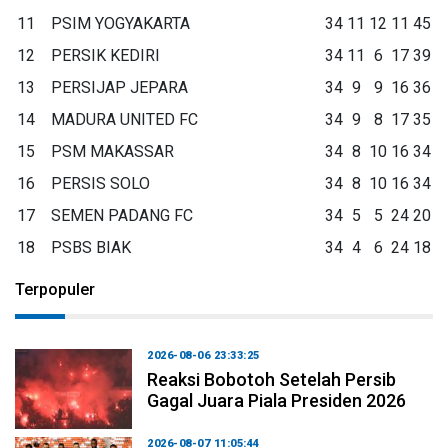
11
PSIM YOGYAKARTA
34
11
12
11
45
12
PERSIK KEDIRI
34
11
6
17
39
13
PERSIJAP JEPARA
34
9
9
16
36
14
MADURA UNITED FC
34
9
8
17
35
15
PSM MAKASSAR
34
8
10
16
34
16
PERSIS SOLO
34
8
10
16
34
17
SEMEN PADANG FC
34
5
5
24
20
18
PSBS BIAK
34
4
6
24
18
Terpopuler
2026-08-06 23:33:25
Reaksi Bobotoh Setelah Persib
Gagal Juara Piala Presiden 2026
2026-08-07 11:05:44