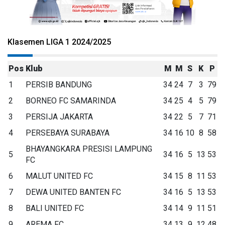
Klasemen LIGA 1 2024/2025
Pos
Klub
M
M
S
K
P
1
PERSIB BANDUNG
34
24
7
3
79
2
BORNEO FC SAMARINDA
34
25
4
5
79
3
PERSIJA JAKARTA
34
22
5
7
71
4
PERSEBAYA SURABAYA
34
16
10
8
58
BHAYANGKARA PRESISI LAMPUNG
5
34
16
5
13
53
FC
6
MALUT UNITED FC
34
15
8
11
53
7
DEWA UNITED BANTEN FC
34
16
5
13
53
8
BALI UNITED FC
34
14
9
11
51
9
AREMA FC
34
13
9
12
48