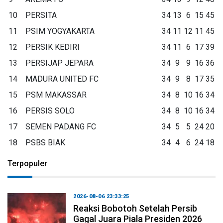
10
PERSITA
34
13
6
15
45
11
PSIM YOGYAKARTA
34
11
12
11
45
12
PERSIK KEDIRI
34
11
6
17
39
13
PERSIJAP JEPARA
34
9
9
16
36
14
MADURA UNITED FC
34
9
8
17
35
15
PSM MAKASSAR
34
8
10
16
34
16
PERSIS SOLO
34
8
10
16
34
17
SEMEN PADANG FC
34
5
5
24
20
18
PSBS BIAK
34
4
6
24
18
Terpopuler
2026-08-06 23:33:25
Reaksi Bobotoh Setelah Persib
Gagal Juara Piala Presiden 2026