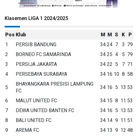
Klasemen LIGA 1 2024/2025
Pos
Klub
M
M
S
K
P
1
PERSIB BANDUNG
34
24
7
3
79
2
BORNEO FC SAMARINDA
34
25
4
5
79
3
PERSIJA JAKARTA
34
22
5
7
71
4
PERSEBAYA SURABAYA
34
16
10
8
58
BHAYANGKARA PRESISI LAMPUNG
5
34
16
5
13
53
FC
6
MALUT UNITED FC
34
15
8
11
53
7
DEWA UNITED BANTEN FC
34
16
5
13
53
8
BALI UNITED FC
34
14
9
11
51
9
AREMA FC
34
13
9
12
48