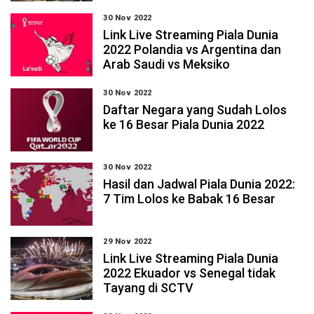
30 Nov 2022
Link Live Streaming Piala Dunia
2022 Polandia vs Argentina dan
Arab Saudi vs Meksiko
30 Nov 2022
Daftar Negara yang Sudah Lolos
ke 16 Besar Piala Dunia 2022
30 Nov 2022
Hasil dan Jadwal Piala Dunia 2022:
7 Tim Lolos ke Babak 16 Besar
29 Nov 2022
Link Live Streaming Piala Dunia
2022 Ekuador vs Senegal tidak
Tayang di SCTV