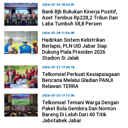
2026-07-30 18:26:25
Bank Bjb Bukukan Kinerja Positif,
Aset Tembus Rp228,2 Triliun Dan
Laba Tumbuh 58,8 Persen
2026-07-28 11:56:00
Hadirkan Sistem Kelistrikan
Berlapis, PLN UID Jabar Siap
Dukung Piala Presiden 2026
Stadion Si Jalak
2026-07-27 17:06:18
Telkomsel Perkuat Kesiapsiagaan
Bencana Melalui Gladian PANJI
Relawan TERRA
2026-07-20 17:13:06
Telkomsel Temani Warga Dengan
Paket Bola Gembira Dan Nonton
Bareng Di Lebih Dari 40 Titik
Jabotabek Jabar