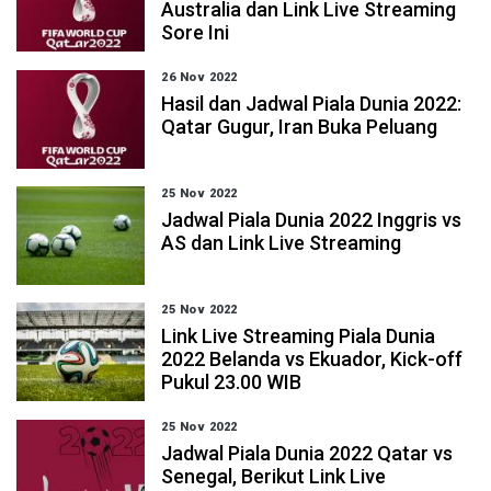
Australia dan Link Live Streaming
Sore Ini
26 Nov 2022
Hasil dan Jadwal Piala Dunia 2022:
Qatar Gugur, Iran Buka Peluang
25 Nov 2022
Jadwal Piala Dunia 2022 Inggris vs
AS dan Link Live Streaming
25 Nov 2022
Link Live Streaming Piala Dunia
2022 Belanda vs Ekuador, Kick-off
Pukul 23.00 WIB
25 Nov 2022
Jadwal Piala Dunia 2022 Qatar vs
Senegal, Berikut Link Live