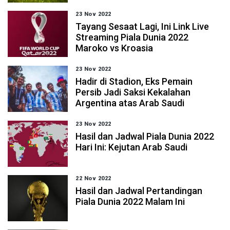
23 Nov 2022
Tayang Sesaat Lagi, Ini Link Live
Streaming Piala Dunia 2022
Maroko vs Kroasia
23 Nov 2022
Hadir di Stadion, Eks Pemain
Persib Jadi Saksi Kekalahan
Argentina atas Arab Saudi
23 Nov 2022
Hasil dan Jadwal Piala Dunia 2022
Hari Ini: Kejutan Arab Saudi
22 Nov 2022
Hasil dan Jadwal Pertandingan
Piala Dunia 2022 Malam Ini