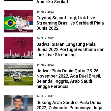
Amerika Serikat
25 Nov 2022
Tayang Sesaat Lagi, Link Live
Streaming Brasil vs Serbia di Piala
Dunia 2022
24 Nov 2022
Jadwal Siaran Langsung Piala
Dunia 2022 Portugal vs Ghana dan
Link Live Streaming
24 Nov 2022
Jadwal Piala Dunia Qatar 25-26
November 2022, Ada Duel Brasil,
Belanda, Inggris, Arab Saudi
hingga Perancis
24 Nov 2022
Dukung Arab Saudi di Piala Dunia
2022, Zalnando: Pemainnya Juga