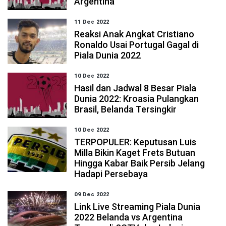
Argentina
11 Dec 2022
Reaksi Anak Angkat Cristiano
Ronaldo Usai Portugal Gagal di
Piala Dunia 2022
10 Dec 2022
Hasil dan Jadwal 8 Besar Piala
Dunia 2022: Kroasia Pulangkan
Brasil, Belanda Tersingkir
10 Dec 2022
TERPOPULER: Keputusan Luis
Milla Bikin Kaget Frets Butuan
Hingga Kabar Baik Persib Jelang
Hadapi Persebaya
09 Dec 2022
Link Live Streaming Piala Dunia
2022 Belanda vs Argentina