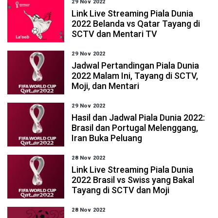
29 Nov 2022
Link Live Streaming Piala Dunia
2022 Belanda vs Qatar Tayang di
SCTV dan Mentari TV
29 Nov 2022
Jadwal Pertandingan Piala Dunia
2022 Malam Ini, Tayang di SCTV,
Moji, dan Mentari
29 Nov 2022
Hasil dan Jadwal Piala Dunia 2022:
Brasil dan Portugal Melenggang,
Iran Buka Peluang
28 Nov 2022
Link Live Streaming Piala Dunia
2022 Brasil vs Swiss yang Bakal
Tayang di SCTV dan Moji
28 Nov 2022