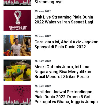
Streaming-nya
25 Nov 2022
Link Live Streaming Piala Dunia
2022 Wales vs Iran Sesaat Lagi
25 Nov 2022
Gara-gara ini, Abdul Aziz Jagokan
Spanyol di Piala Dunia 2022
25 Nov 2022
Meski Optimis Juara, Ini Lima
Negara yang Bisa Menyulitkan
Brasil Menurut Striker Persib
25 Nov 2022
Hasil dan Jadwal Pertandingan
Piala Dunia 2022: Drama 5 Gol
Portugal vs Ghana, Inggris Jumpa