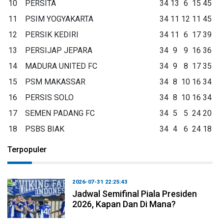
10
PERSITA
34
13
6
15
45
11
PSIM YOGYAKARTA
34
11
12
11
45
12
PERSIK KEDIRI
34
11
6
17
39
13
PERSIJAP JEPARA
34
9
9
16
36
14
MADURA UNITED FC
34
9
8
17
35
15
PSM MAKASSAR
34
8
10
16
34
16
PERSIS SOLO
34
8
10
16
34
17
SEMEN PADANG FC
34
5
5
24
20
18
PSBS BIAK
34
4
6
24
18
Terpopuler
2026-07-31 22:25:43
Jadwal Semifinal Piala Presiden
2026, Kapan Dan Di Mana?