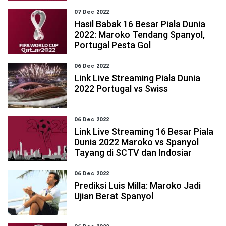
07 Dec 2022
Hasil Babak 16 Besar Piala Dunia
2022: Maroko Tendang Spanyol,
Portugal Pesta Gol
06 Dec 2022
Link Live Streaming Piala Dunia
2022 Portugal vs Swiss
06 Dec 2022
Link Live Streaming 16 Besar Piala
Dunia 2022 Maroko vs Spanyol
Tayang di SCTV dan Indosiar
06 Dec 2022
Prediksi Luis Milla: Maroko Jadi
Ujian Berat Spanyol