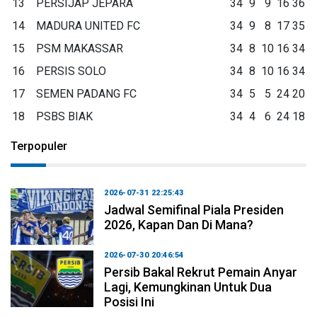
13
PERSIJAP JEPARA
34
9
9
16
36
14
MADURA UNITED FC
34
9
8
17
35
15
PSM MAKASSAR
34
8
10
16
34
16
PERSIS SOLO
34
8
10
16
34
17
SEMEN PADANG FC
34
5
5
24
20
18
PSBS BIAK
34
4
6
24
18
Terpopuler
2026-07-31 22:25:43
Jadwal Semifinal Piala Presiden
2026, Kapan Dan Di Mana?
2026-07-30 20:46:54
Persib Bakal Rekrut Pemain Anyar
Lagi, Kemungkinan Untuk Dua
Posisi Ini