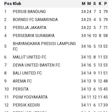
Pos
Klub
M
M
S
K
P
1
PERSIB BANDUNG
34
24
7
3
79
2
BORNEO FC SAMARINDA
34
25
4
5
79
3
PERSIJA JAKARTA
34
22
5
7
71
4
PERSEBAYA SURABAYA
34
16
10
8
58
BHAYANGKARA PRESISI LAMPUNG
5
34
16
5
13
53
FC
6
MALUT UNITED FC
34
15
8
11
53
7
DEWA UNITED BANTEN FC
34
16
5
13
53
8
BALI UNITED FC
34
14
9
11
51
9
AREMA FC
34
13
9
12
48
10
PERSITA
34
13
6
15
45
11
PSIM YOGYAKARTA
34
11
12
11
45
12
PERSIK KEDIRI
34
11
6
17
39